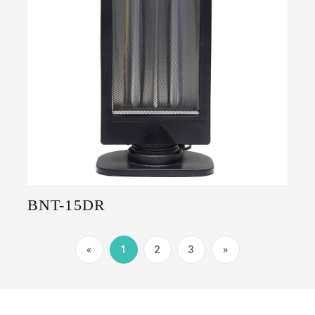
BNT-15DR
«
1
2
3
»