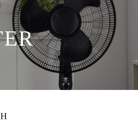
TER
5H