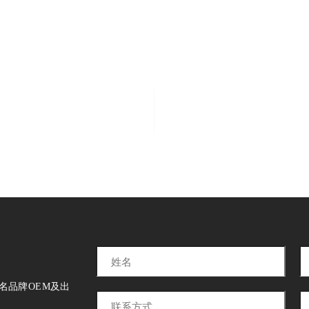
550
300
现有员工550人
年产风扇300万
名品牌OEM及出