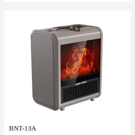
BNT-13A