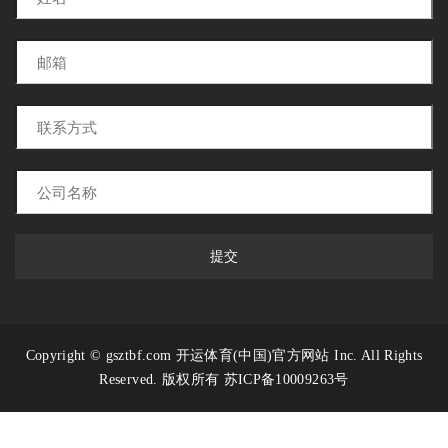
提交
Copyright © gsztbf.com 开运体育(中国)官方网站 Inc. All Rights
Reserved. 版权所有 苏ICP备10009263号