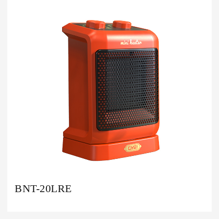
BNT-20LRE