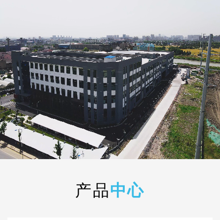
产品
中心