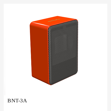
BNT-3A