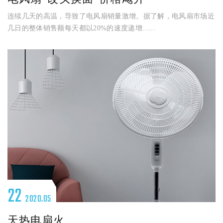
连续几天的高温，导致了电风扇销量激增。据了解，电风扇市场近
几日的整体销售额每天都以20%的速度递增......
22
2020.05
天热电扇火